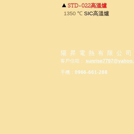
▲
STD-022高溫爐
1350
℃
SIC高溫爐
陽 昇 電 熱 有 限 公 司
客戶信箱：
sunrise7797@yahoo.
手機：
0966-661-288