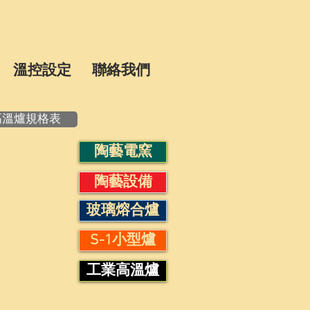
溫控設定
聯絡我們
高溫爐規格表
陶藝電窯
陶藝設備
玻璃熔合爐
S-1小型爐
工業高溫爐