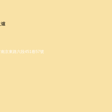
​下一頁
火爐
南京東路六段451巷57號