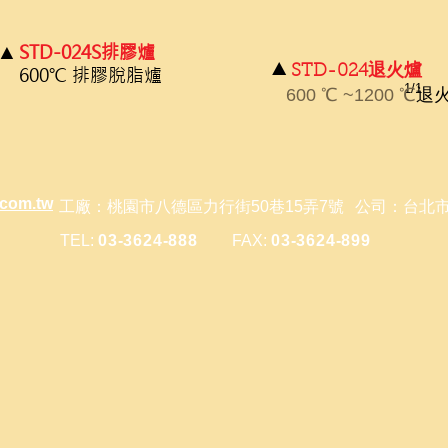
▲
STD-024S排膠爐
▲
STD-024退火爐
600℃ 排膠脫脂爐
1/1
600
℃ ~
1200
℃
退
com.tw
工廠：桃園市八德區力行街50巷15弄7號
公司：台北市
TEL:
03-3624-888
FAX:
03-3624-899