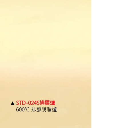
▲
STD-024S排膠爐
600℃ 排膠脫脂爐